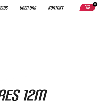
0
News
Über uns
Kontakt
res 12m