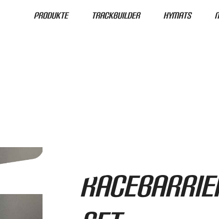
Produkte
Trackbuilder
HyMats
Roll-Rennstrecke®
RaceBarrie