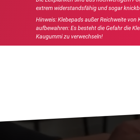
extrem widerstandsfähig und sogar knickb
Hinweis: Klebepads außer Reichweite von 
aufbewahren: Es besteht die Gefahr die Kl
Kaugummi zu verwechseln!