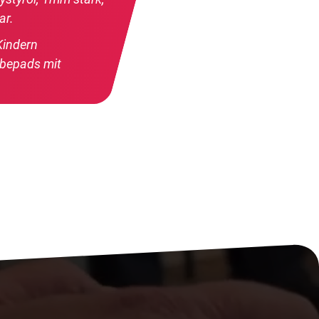
ar.
Kindern
ebepads mit