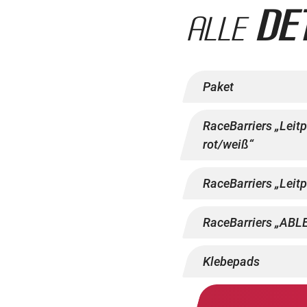
De
Alle
Paket
RaceBarriers „Leit
rot/weiß“
RaceBarriers „Leit
RaceBarriers „ABL
Klebepads