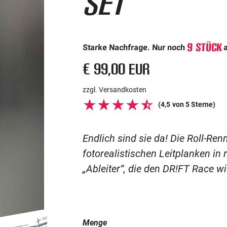
Set
9
Stück
Starke Nachfrage. Nur noch
€ 99,00 EUR
zzgl. Versandkosten
(
4,5
von 5 Sterne)
Endlich sind sie da! Die Roll-Re
fotorealistischen Leitplanken in
„Ableiter“, die den DR!FT Race w
Menge