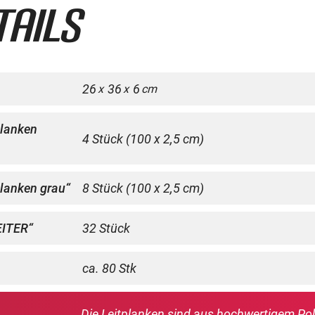
tails
26
36
6
x
x
cm
planken
4 Stück (100 x 2,5 cm)
planken grau“
8 Stück (100 x 2,5 cm)
EITER“
32 Stück
ca. 80 Stk
Die Leitplanken sind aus hochwertigem Pol