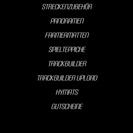
streckenzubehör
Panoramen
farmermatten
Spielteppiche
Trackbuilder
Trackbuilder Upload
hyMats
Gutscheine