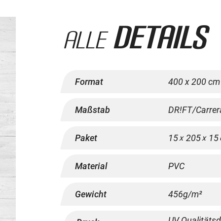
Details
Alle
Format
400 x 200 cm
Maßstab
DR!FT/Carrera
Paket
15
205
15
x
x
Material
PVC
Gewicht
456g/m²
UV Qualitätsd