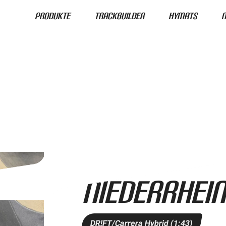
Produkte
Trackbuilder
HyMats
Roll-Rennstrecke®
Niederrhein
DR!FT/Carrera Hybrid (1:43)