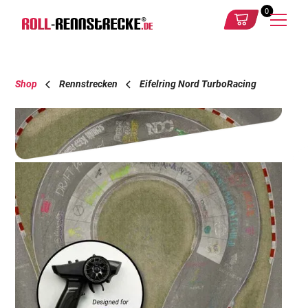
0
Shop
Rennstrecken
Eifelring Nord TurboRacing