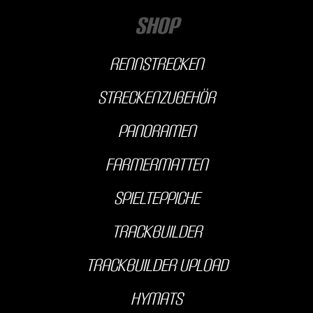
Shop
Rennstrecken
streckenzubehör
Panoramen
farmermatten
Spielteppiche
Trackbuilder
Trackbuilder Upload
hyMats