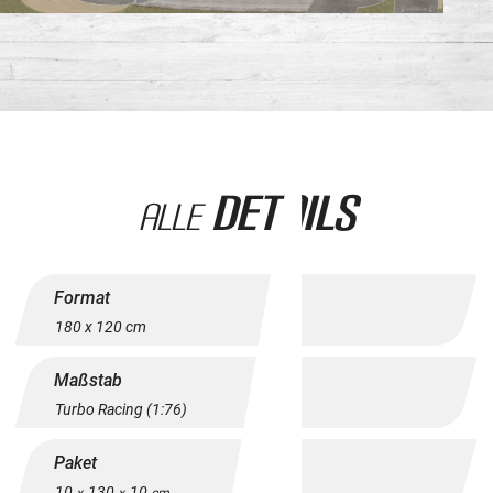
Details
Alle
Format
180 x 120 cm
Maßstab
Turbo Racing (1:76)
Paket
10
130
10
x
x
cm