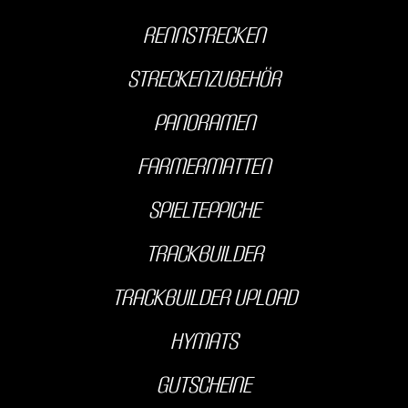
Rennstrecken
streckenzubehör
Panoramen
farmermatten
Spielteppiche
Trackbuilder
Trackbuilder Upload
hyMats
Gutscheine