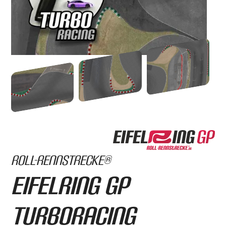
Roll-Rennstrecke®
Eifelring GP
TurboRacing