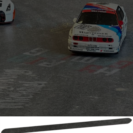
2
Roll-Rennstrecke®
Heckenhoim
3
Roll-Rennstrecke®
Eifelring Nord
4
Roll-Rennstrecke®
Eifelring GP
5
Roll-Rennstrecke®
NiederrheinRing
6
Roll-Rennstrecke®
Strandvoort XS