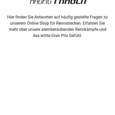
Häufig
Hier finden Sie Antworten auf häufig gestellte Fragen zu
unserem Online Shop für Rennstrecken. Erfahren Sie
mehr über unsere atemberaubenden Rennkämpfe und
das echte Gran Prix Gefühl.
Nein, unsere Rennstrecken werden erst nach
Bestellung produziert, verarbeitet und
anschließend versendet. Dieser Ansatz
ermöglicht es uns, Abfall zu reduzieren und eine
Überlastung unseres Lagers zu vermeiden.
Wir akzeptieren gängige Zahlungsmethoden