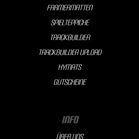
farmermatten
Spielteppiche
Trackbuilder
Trackbuilder Upload
hyMats
Gutscheine
INFO
über uns