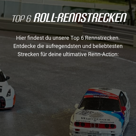
Roll-Rennstrecken
Top 6
Hier findest du unsere Top 6 Rennstrecken.
Entdecke die aufregendsten und beliebtesten
Strecken für deine ultimative Renn-Action:
1
Roll-Rennstrecke®
Mini-Gym-X
2
Roll-Rennstrecke®
Heckenhoim
3
Roll-Rennstrecke®
Eifelring Nord
Roll-Rennstrecke®