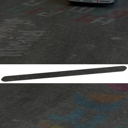
4
Eifelring GP
5
Roll-Rennstrecke®
NiederrheinRing
6
Roll-Rennstrecke®
Strandvoort XS