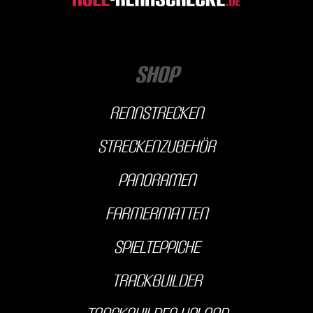
Shop
Rennstrecken
streckenzubehör
Panoramen
farmermatten
Spielteppiche
Trackbuilder